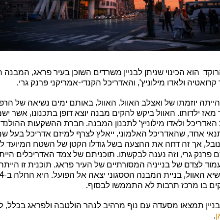
רוקד הוא הכינוי שניתן לבניין משרדים השוכן בעיר פראג, המבנה 
ד קרואטיה ולאדו מילוניץ', והאדריכל הקנדי-אמריקני פרנק גרי.
ייתה יוזמתו של ואצלב האוול. האוול, באותם ימים נשיאה של הרפו
אז ילדותו. האוול ביקש להקים מבנה יוצא דופן בתכנונו, אשר יש
 האדריכל ולאדו מילוניץ' לתכנון המבנה. חברת ההשקעות ההולנדית
אי אחד, שהאדריכל האלמוני, ייאלץ לצרף למיזם אדריכל בעל שם ע
נובל, אך זה דחה את ההצעה בשל גודלו הקטן של השטח המיועד לב
 פרנק גרי, וזה נענה לבקשתו. תוכניתם של צמד האדריכלים היי
עמוד לצדם של בנייניה המסורתיים של העיר פראג. תוכנית זו היית
ניין תמצאו מסעדה עם נוף מרהיב לנהר הולטבה ולפראג בכלל, ל
ן
.