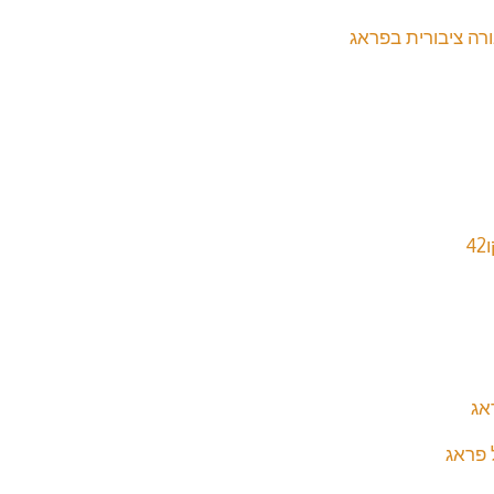
ה ציבורית בפראג
אג
 פראג