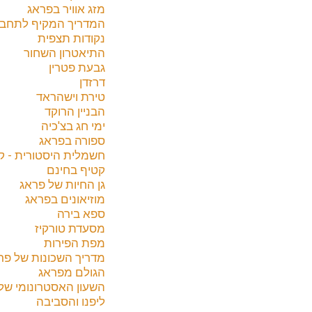
מזג אוויר בפראג
המדריך המקיף לתחבור
נקודות תצפית
התיאטרון השחור
גבעת פטרין
דרזדן
טירת וישהראד
הבניין הרוקד
ימי חג בצ'כיה
ספורה בפראג
חשמלית היסטורית - קו42
קטיף בחינם
גן החיות של פראג
מוזיאונים בפראג
ספא בירה
מסעדת טורקיז
מפת הפירות
מדריך השכונות של פר
הגולם מפראג
השעון האסטרונומי של
ליפנו והסביבה