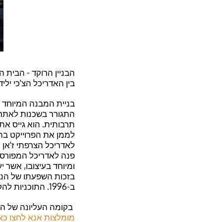
הבניין הרוקד - הבית ה
בין האדריכל הצ'כי ילי
בניית המבנה המיוחד ה
התגורר בשכנות לאתר מ
תרבותית. הוא גייס את
לממן את הפרוייקט בתנ
לאדריכל הצרפתי ז'אן 
פנה לאדריכל המפורסם
ומיוחד בעיצובו, אשר י
ב-1996. התוכניות להקים בו מרכז תרבות לא התממשו לבסוף.
בקומה העליונה של הב
מומלצות אנא לחצו כא