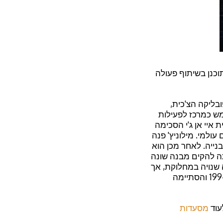
תוכנן בשיתוף פעולה
בליקה הצ'כית,
מש כמרכז לפעילות
 איי אן ג'י הסכימה
ולמי. מילוניץ' פנה
נייה. לאחר מכן הוא
תה להקים מבנה שונה
ה שנויה במחלוקת, אך
בזכות השפעתו של הנשיא האוול, בניית המבנה הססגוני יצאה אל הפועל. היא החלה ב-1994 והסתיימה
עוד
מסעדות