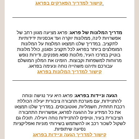
קישור למדריך הפארקים בפראג
מדריך המלונות של פראג:
פראג מציעה מגוון רחב של
אפשרויות לינה, ממלונות יוקרה ועד אכסניות ידידותיות
לתקציב. במדריך שלנו תמצאו המלצות על המלונות
המומלצים ביותר בפראג לכל תקציב וסגנון, כולל מלונות
בוטיק במרכז העיר, מלונות ספא מפנקים, ודירות נופש
מרווחות למשפחות וקבוצות. הזמינו את המלון המושלם
עבורכם ותיהנו משהייה נוחה ונעימה בפראג.
קישור למדריך המלונות בפראג
הגעה וניידות בפראג:
פראג היא עיר נגישה ונוחה
להתניידות, עם מערכת תחבורה ציבורית יעילה הכוללת
רכבת תחתית, חשמליות, ואוטובוסים. במדריך שלנו תמצאו
את כל המידע על ההגעה לפראג, אפשרויות התחבורה
הציבורית בעיר, וטיפים להתניידות נוחה ויעילה. תוכלו גם
לשקול לשכור רכב או להשתמש בשירותי מוניות ואפליקציות
נסיעה שיתופיות.
קישור למדריך הגעה וניידות בפראג