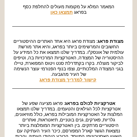
המאמר המלא על מקומות מעולים להחלפת כסף
בפראג
תמצאו כאן
מצודת פראג:
מצודת פראג היא אחד האתרים ההיסטוריים
החשובים והמרשימים ביותר בפראג, והיא אתר מורשת
עולמית של אונסק"ו. במדריך שלנו תמצאו את כל המידע על
ההיסטוריה של המצודה, האטרקציות המרכזיות בה, וטיפים
לביקור מוצלח. בקרו בקתדרלת סנט ויטוס המפוארת, טיילו
בגני המצודה המלכותיים, וצפו בנוף הפנורמי עוצר הנשימה
של העיר מהגבעה.
קישור למדריך מצודת פראג
אטרקציות לכולם בפראג
: פראג מציעה שפע של
אטרקציות לכל הגילאים והטעמים. במדריך שלנו תמצאו
המלצות על האטרקציות המובילות בפראג, כולל מוזיאונים,
גלריות, פארקים, גנים בוטניים, תיאטראות, ואתרים
היסטוריים מרתקים. בין האטרקציות המומלצות ביותר
נמצאות הגשר קארל המפורסם, כיכר העיר העתיקה עם
השעון האסטרונומי המיוחד, הרובע היהודי העתיק, והבית