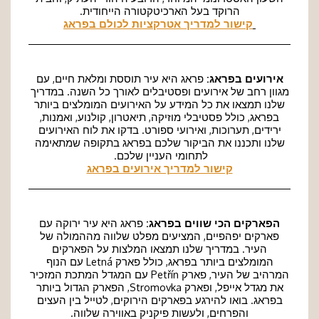
הרוקד בעל הארכיטקטורה הייחודית.
קישור למדריך אטרקציות לכולם בפראג
אירועים בפראג:
פראג היא עיר תוססת ומלאת חיים, עם
מגוון רחב של אירועים ופסטיבלים לאורך כל השנה. במדריך
שלנו תמצאו את כל המידע על האירועים המומלצים ביותר
בפראג, כולל פסטיבלי מוזיקה, תיאטרון, קולנוע, ואמנות,
ירידים, תערוכות, ואירועי ספורט. בדקו את לוח האירועים
שלנו ותכננו את הביקור שלכם בפראג בתקופה שמתאימה
לתחומי העניין שלכם.
קישור למדריך אירועים בפראג
הפארקים הכי שווים בפראג:
פראג היא עיר ירוקה עם
פארקים יפהפיים, המציעים מפלט שלווה מההמולה של
העיר. במדריך שלנו תמצאו המלצות על הפארקים
המומלצים ביותר בפראג, כולל פארק Letná עם הנוף
המרהיב של העיר, פארק Petřín עם המגדל המתכת המזכיר
את מגדל אייפל, ופארק Stromovka, הפארק הגדול ביותר
בפראג. בואו להירגע בפארקים הירוקים, לטייל בין העצים
והפרחים, ולעשות פיקניק באווירה שלווה.