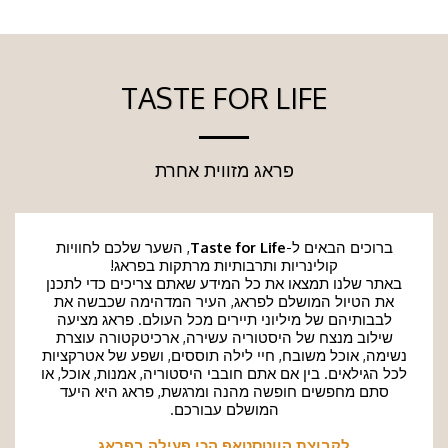
TASTE FOR LIFE
פראג מזווית אחרת
ברוכים הבאים ל-
Taste for Life
, השער שלכם לחוויות
קולינריות ותרבותיות מרתקות בפראג!
באתר שלנו תמצאו את כל המידע שאתם צריכים כדי לתכנן
את הטיול המושלם לפראג, העיר המדהימה שכבשה את
לבבותיהם של מיליוני תיירים מכל העולם. פראג מציעה
שילוב מנצח של היסטוריה עשירה, ארכיטקטורה עוצרת
נשימה, אוכל משובח, חיי לילה תוססים, ושפע של אטרקציות
לכל הגילאים. בין אם אתם חובבי היסטוריה, אמנות, אוכל, או
סתם מחפשים חופשה מהנה ומרגשת, פראג היא היעד
המושלם עבורכם.
לקבוצת הווטסטאפ הכי פעילה בפראג