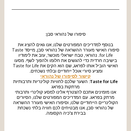
סיפורו של נהוראי סבן:
בנוסף למדריכים המפורטים שלנו, אנו גאים להציג את
סיפורו האישי מעורר ההשראה של נהוראי סבן, מייסד Taste
for Life. נהוראי, טבח ישראלי מוכשר, עזב את לימודיו
בישיבה חרדית כדי להגשים את חלומו ולהפוך לשף. מסעו
האישי הוביל אותו לפראג, שם הוא הקים את Taste for Life
ומציע סיורי אוכל ייחודיים ובלתי נשכחים.
קישור לסיפורו של נהוראי
Taste for Life
: השער שלכם לחוויות קולינריות ותרבותיות
מרתקות בפראג
אנו מזמינים אתכם להצטרף אלינו למסע קולינרי ותרבותי
מרתק בפראג. עם המדריכים המפורטים שלנו, הסיורים
הקולינריים הייחודיים שלנו, וסיפורו האישי מעורר ההשראה
של נהוראי סבן, אנו מבטיחים לכם חוויה בלתי נשכחת
בבירת צ'כיה הקסומה.