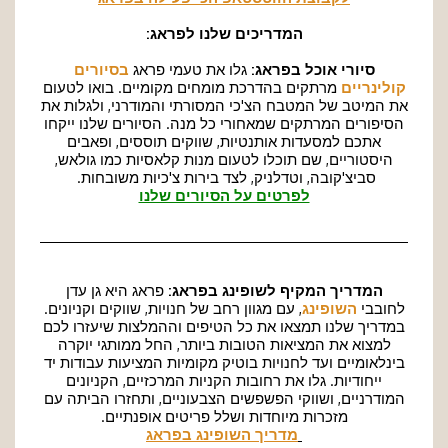
המדריכים שלנו לפראג:
סיורי אוכל בפראג:
גלו את טעמי פראג
בסיורים
קולינריים
מרתקים בהדרכת מומחים מקומיים. בואו לטעום
את המיטב של המטבח הצ'כי המסורתי והמודרני, ולגלות את
הסיפורים המרתקים שמאחורי כל מנה. הסיורים שלנו ייקחו
אתכם למסעדות אותנטיות, שווקים תוססים, ופאבים
היסטוריים, שם תוכלו לטעום מנות קלאסיות כמו גולאש,
סביצ'קובה, וטדלניק, לצד בירות צ'כיות משובחות.
לפרטים על הסיורים שלנו
המדריך המקיף לשופינג בפראג:
פראג היא גן עדן
לחובבי
השופינג
, עם מגוון רחב של חנויות, שווקים וקניונים.
במדריך שלנו תמצאו את כל הטיפים וההמלצות שיעזרו לכם
למצוא את המציאות הטובות ביותר, החל ממותגי יוקרה
בינלאומיים ועד לחנויות בוטיק מקומיות המציעות עבודות יד
ייחודיות. גלו את רחובות הקניות המרכזיים, הקניונים
המודרניים, ושווקי הפשפשים הצבעוניים, ותחזרו הביתה עם
מזכרות מיוחדות ושלל פריטים אופנתיים.
מדריך השופינג בפראג