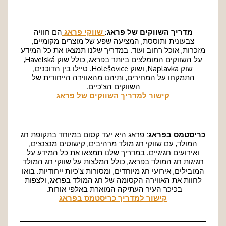
מדריך השווקים של פראג:
שווקי פראג
הם חוויה
צבעונית ותוססת, המציעה שפע של מוצרים מקומיים,
מזכרות, אוכל רחוב ועוד. במדריך שלנו תמצאו את כל המידע
על השווקים המומלצים ביותר בפראג, כולל שוק Havelská,
שוק Naplavka, ושוק Holešovice. טיילו בין הדוכנים,
התמקחו על המחירים, ותיהנו מהאווירה הייחודית של
השווקים הצ'כיים.
קישור למדריך השווקים של פראג
כריסטמס בפראג:
פראג היא יעד קסום במיוחד בתקופת חג
המולד, עם שווקי חג מולד מרהיבים, קישוטים מנצנצים,
ואירועים חגיגיים. במדריך שלנו תמצאו את כל המידע על
חגיגות חג המולד בפראג, כולל המלצות על שווקי חג המולד
המובילים, אירועי חג מיוחדים, ומסורות צ'כיות ייחודיות. בואו
לחוות את האווירה הקסומה של חג המולד בפראג, ולצפות
בכיכר העיר העתיקה המוארת באלפי אורות.
קישור למדריך כריסטמס בפראג