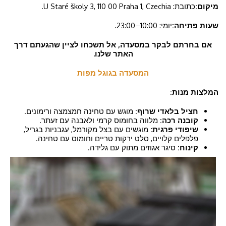
מיקום:
כתובת: U Staré školy 3, 110 00 Praha 1, Czechia.
שעות פתיחה:
יומי: 10:00–23:00.
אם בחרתם לבקר במסעדה, אל תשכחו לציין שהגעתם דרך
האתר שלנו.
המסעדה בגוגל מפות
המלצות מנות:
חציל בלאדי שרוף:
מוגש עם טחינה חמצמצה ורימונים.
קובנה רכה:
מלווה בחומוס קרמי ולאבנה עם זעתר.
שיפודי פרגית:
מוגשים עם בצל מקורמל, עגבניות בגריל,
פלפלים קלויים, סלט ירקות טריים וחומוס עם טחינה.
קינוח:
סיגר אגוזים מתוק עם גלידה.