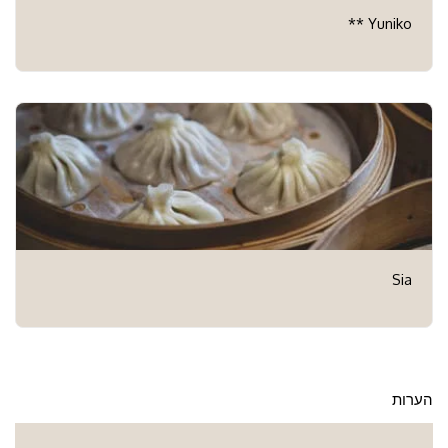
Yuniko **
Sia
הערות