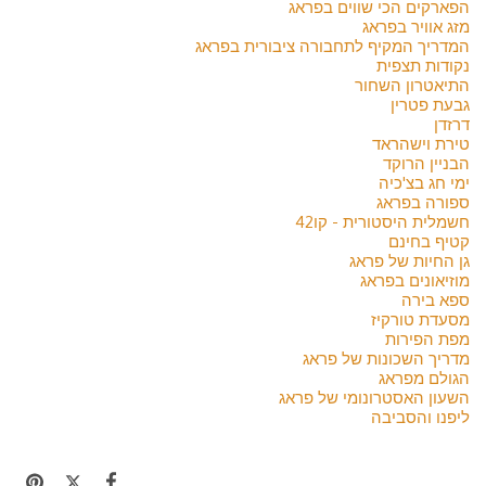
הפארקים הכי שווים בפראג
מזג אוויר בפראג
המדריך המקיף לתחבורה ציבורית בפראג
נקודות תצפית
התיאטרון השחור
גבעת פטרין
דרזדן
טירת וישהראד
הבניין הרוקד
ימי חג בצ'כיה
ספורה בפראג
חשמלית היסטורית - קו42
קטיף בחינם
גן החיות של פראג
מוזיאונים בפראג
ספא בירה
מסעדת טורקיז
מפת הפירות
מדריך השכונות של פראג
הגולם מפראג
השעון האסטרונומי של פראג
ליפנו והסביבה