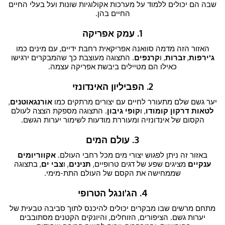
שבה הם יכולים ללמוד על מערכות אקולוגיות שונות ועל בעלי החיים
החיים בהן.
1. עמק אפריקה
האזור הזה מדמה סוואנה אפריקאית רחבת ידיים, עם מינים כמו
ג'ירפות
,
זברות
, ו
קרנפים
. התצוגה מעוצבת כך שהמבקרים ירגישו
כאילו הם מטיילים ביבשת אפריקה עצמה.
2. הפביליון האינדונזי
יער גשם שלם מתעורר לחיים עם יצורים מרתקים כמו
אורנגאוטנים
,
לטאות דרקון קומודו
, ו
קופי גיבון
. התצוגה מספקת הצצה לעולם
הקסום של אינדונזיה ומעוררת מודעות לשימור יערות הגשם.
3. עולם המים
באזור זה ניתן לפגוש יצורי מים מכל רחבי העולם.
אקווריומים
ענקיים
מציגים שפע של דגים טרופיים,
תנינים
, ו
צבי ים
, בתצוגה
שממחישה את הקסם של העולם התת-מימי.
4. הג'ונגל הטרופי
מתחם מרשים שבו מבקרים יכולים להיכנס לתוך סביבה טבעית של
יערות גשם. הציפורים, הזוחלים, והיונקים הקטנים מסתובבים