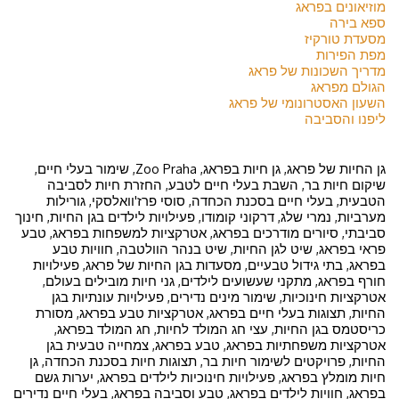
מוזיאונים בפראג
ספא בירה
מסעדת טורקיז
מפת הפירות
מדריך השכונות של פראג
הגולם מפראג
השעון האסטרונומי של פראג
ליפנו והסביבה
גן החיות של פראג, גן חיות בפראג, Zoo Praha, שימור בעלי חיים,
שיקום חיות בר, השבת בעלי חיים לטבע, החזרת חיות לסביבה
הטבעית, בעלי חיים בסכנת הכחדה, סוסי פרז'וואלסקי, גורילות
מערביות, נמרי שלג, דרקוני קומודו, פעילויות לילדים בגן החיות, חינוך
סביבתי, סיורים מודרכים בפראג, אטרקציות למשפחות בפראג, טבע
פראי בפראג, שיט לגן החיות, שיט בנהר הוולטבה, חוויות טבע
בפראג, בתי גידול טבעיים, מסעדות בגן החיות של פראג, פעילויות
חורף בפראג, מתקני שעשועים לילדים, גני חיות מובילים בעולם,
אטרקציות חינוכיות, שימור מינים נדירים, פעילויות עונתיות בגן
החיות, תצוגות בעלי חיים בפראג, אטרקציות טבע בפראג, מסורת
כריסטמס בגן החיות, עצי חג המולד לחיות, חג המולד בפראג,
אטרקציות משפחתיות בפראג, טבע בפראג, צמחייה טבעית בגן
החיות, פרויקטים לשימור חיות בר, תצוגות חיות בסכנת הכחדה, גן
חיות מומלץ בפראג, פעילויות חינוכיות לילדים בפראג, יערות גשם
בפראג, חוויות לילדים בפראג, טבע וסביבה בפראג, בעלי חיים נדירים