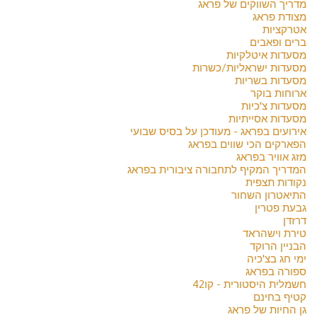
מדריך השווקים של פראג
מצודת פראג
אטרקציות
ברים ופאבים
מסעדות איטלקיות
מסעדות ישראליות/כשרות
מסעדות בשריות
ארוחות בוקר
מסעדות צ'כיות
מסעדות אסייתיות
אירועים בפראג - מעודכן על בסיס שבועי
הפארקים הכי שווים בפראג
מזג אוויר בפראג
המדריך המקיף לתחבורה ציבורית בפראג
נקודות תצפית
התיאטרון השחור
גבעת פטרין
דרזדן
טירת וישהראד
הבניין הרוקד
ימי חג בצ'כיה
ספורה בפראג
חשמלית היסטורית - קו42
קטיף בחינם
גן החיות של פראג