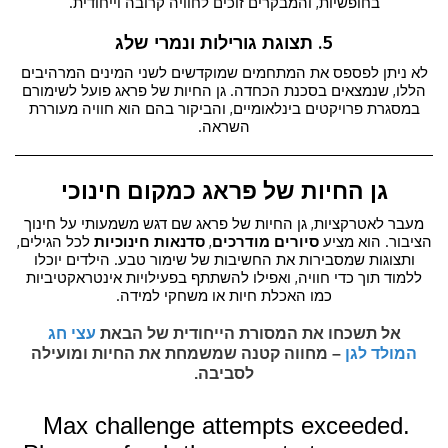
בחופשיות, והמבקרים זוכים לחוויה קרובה וייחודית.
5. תצוגת גורילות ונמרי שלג
לא ניתן לפספס את המתחמים שמוקדשים לשני המינים המרהיבים
הללו, שנמצאים בסכנת הכחדה. גן החיות של פראג פועל לשימורם
במסגרת פרויקטים בינלאומיים, והביקור בהם הוא חוויה מעוררת
השראה.
גן החיות של פראג כמקום חינוכי
מעבר לאטרקציות, גן החיות של פראג שם דגש משמעותי על חינוך
הציבור. הוא מציע
סיורים מודרכים
,
סדנאות חינוכיות
לכל הגילים,
ותצוגות שמסבירות את החשיבות של שימור טבע. הילדים יוכלו
ללמוד תוך כדי חוויה, ואפילו להשתתף בפעילויות אינטראקטיביות
כמו האכלת חיות או משחקי למידה.
אל תשכחו את המסורת הייחודית ש
ל
הבאת
עצי חג
המולד
לגן
– מחווה קטנה שמשמחת את החיות ומועילה
לסביבה.