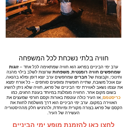
חוויה בלתי נשכחת לכל המשפחה
ערב ימי הביניים בפראג הוא חוויה שמתאימה לכל אחד –
זוגות
שמחפשים חוויה רומנטית
,
משפחות
שרוצות לשלב בילוי מהנה
וחינוכי, וקבוצות של
חברים
שמחפשים ערב יוצא דופן ומלא בהנאה.
עם אוכל משובח, שתייה חופשית ומופעים סוחפים – כל אורח ימצא
את עצמו נשאב לאווירת ימי הביניים של פראג, חוויה שלא ניתן להשיג
בשום מקום אחר. החוויה מומלצת במיוחד בעונת החגים, כמו
כריסטמס
, אז העיר כולה עוטפת באורות וקסם חורפי שמעצים את
האווירה במקום. ערב ימי הביניים הוא דרך מושלמת לחוות את
הקסם של פראג בצורה מקורית ומיוחדת, ולהרגיש חלק מההיסטוריה
העשירה של העיר.
לחצו כאן להזמנת מופע ימי הביניים