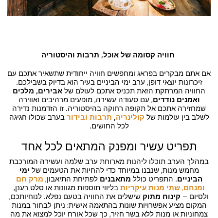
חוויה קסומה של אוכל, תרבות והיסטוריה
אם אתם מבקרים בפראג ומחפשים חוויה ייחודית שתשאיר אתכם עם
זיכרונות יוצאי דופן, ערב ימי הביניים בעיר הוא בדיוק בשבילכם.
החוויה המרתקת הזאת תכניס אתכם לעולם של
אבירים, מלכים
ואמנים נודדים
, עם סעודה עשירה, מופעים מרהיבים ואווירה
שמחזירה אתכם אל תקופה רחוקה בהיסטוריה. זו הזדמנות נדירה
לשלב בין עולמות של
קולינריה
,
תרבות ובידור
בערב שכולו חגיגה
לכל החושים.
תפריט עשיר ומפנק המתאים לכל אחד
במהלך הערב תוכלו ליהנות מארוחת ערב שלמה ועשירה המורכבת
מחמש מנות, שנבנו במיוחד כדי להחיות את הטעמים של
ימי
הביניים
. התפריט כולל
מתאבנים
לפתיחת התיאבון,
מרק חם
ומנחם
,
שתי מנות עיקריות
בליווי תוספות מגוונות או סלט רענן,
ולסיום –
קינוח מתוק
שישלים את החוויה בטעם נפלא. לנוחיותכם,
המקום מציע אפשרויות שונות בהתאמה אישית: ניתן לבחור במנות
צמחוניות או מנות ללא בשר חזיר, כך שכל אורח יוכל למצוא את מה