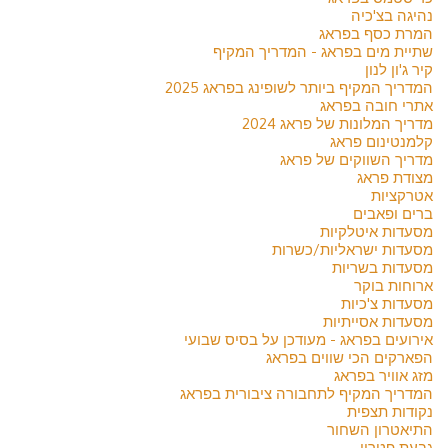
נהיגה בצ'כיה
המרת כסף בפראג
שתיית מים בפראג - המדריך המקיף
קיר ג'ון לנון
המדריך המקיף ביותר לשופינג בפראג 2025
אתרי חובה בפראג
מדריך המלונות של פראג 2024
קלמנטינום פראג
מדריך השווקים של פראג
מצודת פראג
אטרקציות
ברים ופאבים
מסעדות איטלקיות
מסעדות ישראליות/כשרות
מסעדות בשריות
ארוחות בוקר
מסעדות צ'כיות
מסעדות אסייתיות
אירועים בפראג - מעודכן על בסיס שבועי
הפארקים הכי שווים בפראג
מזג אוויר בפראג
המדריך המקיף לתחבורה ציבורית בפראג
נקודות תצפית
התיאטרון השחור
גבעת פטרין