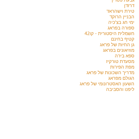
דרזדן
טירת וישהראד
הבניין הרוקד
ימי חג בצ'כיה
ספורה בפראג
חשמלית היסטורית - קו42
קטיף בחינם
גן החיות של פראג
מוזיאונים בפראג
ספא בירה
מסעדת טורקיז
מפת הפירות
מדריך השכונות של פראג
הגולם מפראג
השעון האסטרונומי של פראג
ליפנו והסביבה