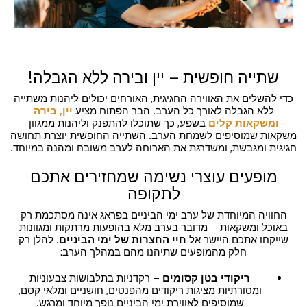
שתייה חופשית – יין ובירה ללא הגבלה!
כדי להשלים את האווירה החגיגית, האורחים יכולים ליהנות משתייה
ללא הגבלה לאורך כל הערב. הבר הפתוח מציע
יין, בירה
ומשקאות קלים
בשפע, כך שתוכלו להתפנק וליהנות ממגוון
משקאות שמוסיפים לשמחת הערב. השתייה החופשית יוצרת תחושה
חגיגית ומגבשת, ומשדרגת את הארוחה לערב משובח ומהנה במיוחד.
מופעים עוצרי נשימה שמחזירים אתכם
לתקופה
החוויה המיוחדת של ערב ימי הביניים בפראג אינה מסתכמת רק
באוכל ומשקאות – מדובר בערב מלא בהופעות מרתקות ומגוונות
שייקחו אתכם היישר אל
חיי החצרות של ימי הביניים
. להלן רק
חלק מהמופעים שתיהנו מהם במהלך הערב:
ריקודי בטן קסומים
– רקדניות בתלבושות צבעוניות
ומסורתיות מציגות ריקודים מהפנטים, חושניים ומלאי קסם,
שמוסיפים לאווירת ימי הביניים נופך מיוחד ומרגש.