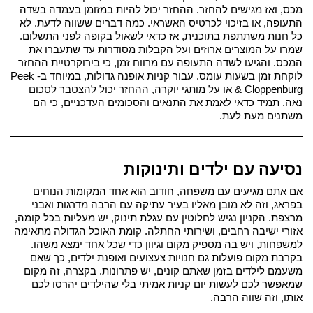
מכס, ואז מגישים להחזר. ההחזר יכול להיות במזומן בעמדה בשדה 
התעופה, או בזיכוי לכרטיס האשראי. 
כמה דברים ששווה לדעת. לא 
כל חנות משתתפת בתוכנית, אז כדאי לשאול בקופה לפני התשלום. 
שמרו על המוצרים ארוזים ועל הקבלות מסודרות עד שתעברו את 
המכס. והגיעו לשדה התעופה עם מרווח זמן, כי בירוקרטיית ההחזר 
לוקחת זמן בשעות עומס. עבור קניות אופנה גדולות, במיוחד ב-Peek 
& Cloppenburg או על מותגי יוקרה, ההחזר יכול להצטבר לסכום 
נאה. תמיד כדאי לאמת את התנאים והסכומים העדכניים, כי הם 
משתנים מעת לעת.
נסיעה עם ילדים ותינוקות
אם אתם מגיעים עם משפחה, חודוב הוא אחד המקומות הנוחים 
בפראג, וזה לא מובן מאליו בעיר עתיקה עם הרבה מדרגות ואבני 
מרצפת. 
הקניון נגיש לחלוטין עם עגלת תינוק, יש מעליות בכל קומה, 
אזורי ישיבה רחבים, ושירותי החתלה. קומת האוכל הגדולה מתאימה 
למשפחות, ויש בה מספיק מקום וגיוון כדי שכל אחד ימצא משהו. 
בקרבת מקום פועלות גם חנויות צעצועים ואופנת ילדים, כך שאם 
משעמם לילדים בזמן שאתם קונים, יש פתרונות. בקצרה, זה מקום 
שמאפשר לכם לעשות יום קניות אמיתי בלי שהילדים יהרסו לכם 
אותו, וזה שווה הרבה.