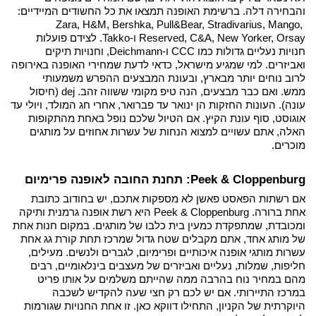
והבחירה דלה. 
ברשימת האופנה תמצאו את כל החשודים המיידיים: 
Zara, H&M, Bershka, Pull&Bear, Stradivarius, Mango, 
Reserved, C&A, New Yorker, Orsay ו-Takko. לצידם פועלות 
חנויות נעליים גדולות כמו CCC ו-Deichmann, וחנויות תיקים 
ואביזרים. למי שמגיע מישראל, כדאי לדעת שמחירי האופנה באירופה 
לרוב נוחים יותר מבארץ, ובעונת המבצעים ההפרש משמעותי 
ממש. 
ואם כבר מבצעים, הנה טיפ מקומי ששווה זהב. dej (חיסול 
עונה). העונות החזקות הן ינואר עד פברואר, אחרי חג המולד, ויולי עד 
אוגוסט, סוף עונת הקיץ. אם הטיול שלכם נופל באחת מהתקופות 
האלה, אתם עשויים למצוא הנחות של עשרות אחוזים על מותגים 
מוכרים.
Peek & Cloppenburg: תחנת החובה לאופנה פרימיום
אם רשתות הפאסט פאשן לא מספקות אתכם, יש בחודוב כתובת 
אחת ברורה. Peek & Cloppenburg היא רשת אופנה גרמנית ותיקה 
ומכובדת, שמתפקדת כמעין בית כלבו של מותגים. במקום חנות אחת 
של מותג אחד, אתם מקבלים שטח גדול שמרכז תחת קורת גג אחת 
עשרות מותגי אופנה איכותיים ופרימיום, לגברים ולנשים. מעילים, 
חליפות, שמלות, נעליים ואביזרים של מעצבים בינלאומיים, רבים 
מהם במחיר נוח בהרבה ממה שהייתם משלמים על אותו פריט 
במרכז התיירותי. אם יש לכם רק חצי שעה להקדיש לשכבה 
היוקרתית של הקניון, התחילו דווקא כאן. זו אחת החנויות שגורמות 