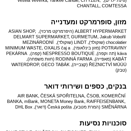
(פינת ילדים), Veselá Veverka, Yankee Candle, CITYZEN, 
CHANTALL, COMTESSA
מזון, סופרמרקט ומעדנייה
ALBERT HYPERMARKET (היפרמרקט מרכזי), ASIAN SHOP, 
DELMART SUPERMARKET, GURMETUM, Jakub Vobořil 
chocolatier (שוקולד), LINDT (שוקולד), MEZINÁRODNÍ 
POTRAVINY (מזון בינלאומי), MINIMUM WASTE, OXALIS čaj a 
káva (תה וקפה), NESPRESSO BOUTIQUE (קפה), PEKÁRNA 
KABÁT (מאפייה), RODINNÁ FARMA (חוות משפחה), 
ŘEZNICTVÍ MÚÚÚ (קצבייה), WATERDROP, GECO TABÁK 
(טבק)
בנקים, כספים ושירותי דואר
AIR BANK, ČESKÁ SPOŘITELNA, ČSOB, KOMERČNÍ 
BANKA, mBank, MONETA Money Bank, RAIFFEISENBANK, 
SMĚNÁRNA (המרת מטבע), Česká pošta (דואר), DHL Box
סוכנויות נסיעות