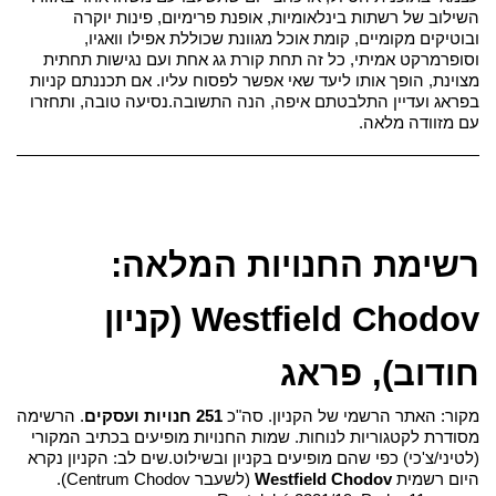
השילוב של רשתות בינלאומיות, אופנת פרימיום, פינות יוקרה 
ובוטיקים מקומיים, קומת אוכל מגוונת שכוללת אפילו וואגיו, 
וסופרמרקט אמיתי, כל זה תחת קורת גג אחת ועם נגישות תחתית 
מצוינת, הופך אותו ליעד שאי אפשר לפסוח עליו. אם תכננתם קניות 
בפראג ועדיין התלבטתם איפה, הנה התשובה.
נסיעה טובה, ותחזרו 
עם מזוודה מלאה.
רשימת החנויות המלאה: 
Westfield Chodov (קניון 
חודוב), פראג
מקור: האתר הרשמי של הקניון. סה"כ 
251 חנויות ועסקים
. הרשימה 
מסודרת לקטגוריות לנוחות. שמות החנויות מופיעים בכתיב המקורי 
(לטיני/צ'כי) כפי שהם מופיעים בקניון ובשילוט.
שים לב: הקניון נקרא 
היום רשמית 
Westfield Chodov
 (לשעבר Centrum Chodov). 