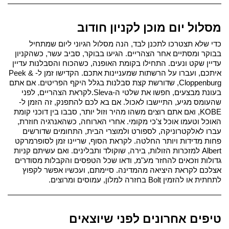
מסלול יום מוכן לקניון חודוב
כדי שלא תצטרכו לתכנן לבד, הנה מסלול הגיוני ליום שמתחיל 
בבוקר ומסתיים אחר הצהריים. 
הגיעו בבוקר, סביב עשר, כשהקניון 
עדיין שקט ונעים. התחילו בקומת האופנה, כשהכוח והסבלנות עדיין 
איתכם, ועברו על הרשתות שמעניינות אתכם. הקדישו זמן ל-Peek & 
Cloppenburg, שדורשת קצת סבלנות בגלל היקף הפריטים. אם אתם 
בעונת מבצעים, חפשו את שלטי ה-Sleva.
לקראת הצהריים, לפני 
שהעומס מגיע, התיישבו לאכול. אם בא לכם להתפנק, זה הזמן ל-
KOBE, ואם אתם רוצים משהו מהיר וזול יותר, סבבו בין דוכני קומת 
האוכל וטעמו אוכל צ'כי מקומי. אחרי הארוחה, כשהאנרגיה חוזרת, 
עברו לאלקטרוניקה, לספורט ולמוצרי הבית, התחומים שדורשים 
פחות מדידות ויותר החלטה. 
לקראת הסוף, שריינו זמן לסופרמרקט 
Albert למזכרות הזולות, בירה, שוקולד ותבלינים. ואם עשיתם קניות 
גדולות וזכאים להחזר מע"מ, ודאו שכל הטפסים והקבלות מסודרים 
אצלכם לקראת היציאה מהמדינה. סיימתם, ועכשיו אפשר לקפוץ 
לתחתית או להזמין Bolt בחזרה למלון, עמוסים ומרוצים.
טיפים אחרונים לפני שיוצאים