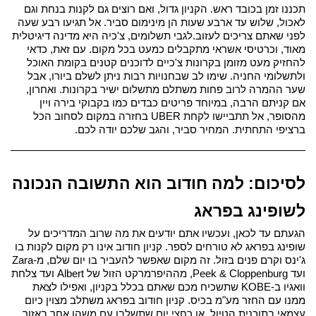
תכננו זמן בכובד ראש. הקניון גדול, ואם רוצים גם לקנות בנחת וגם 
לאכול, שלוש עד ארבע שעות הן מינימום סביר. אל תגיעו רבע שעה 
לפני שאתם צריכים לעזוב.
לגבי תשלומים, צ'כיה היא מדינה דיגיטלית 
מאוד, וכרטיסי אשראי מתקבלים כמעט בכל מקום. עם זאת, כדאי 
להחזיק מעט מזומן בקרונות צ'כיים לדוכנים קטנים בקומת האוכל 
ולתשלומי החניה. שימו לב שבחנויות רבות ניתן לשלם ביורו, אבל 
שער ההמרה לרוב פחות משתלם מתשלום ישיר בקרונות. 
ואחרון, 
אם קניתם הרבה, במיוחד פריטים כבדים כמו בקבוקי בירה ויין 
מהסופר, אל תתביישו לקחת UBER בחזרה במקום לסחוב הכל 
ברציפי התחתית. המחיר סביר, והגב שלכם יודה לכם.
לסיכום: למה חודוב הוא התשובה הנכונה 
לשופינג בפראג
הגעתם עד לכאן, ועכשיו אתם יודעים את מה שרוב המדריכים על 
שופינג בפראג לא טורחים לספר. קניון חודוב אינו רק מקום לקנות בו 
ג'ינס וקרם פנים בזול. זה מקום שאפשר להעביר בו יום שלם, מ-Zara 
ועד Peek & Cloppenburg, מההיפרמרקט הזול של Albert ועד צלחת 
וואגיו ב-KOBE שתשכיח מכם שאתם בכלל בקניון, ואפילו לצאת 
ממנו עם החזר מע"מ בכיס. 
קניון חודוב בפראג משתלב מצוין כיום 
עצמאי בתוכנית הטיול, או כחצי יום שתשלבו עם משהו אחר באזור. 