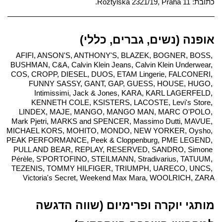
כתובת: Roztylská 2321/19, Praha 11.
אופנה (נשים, גברים, כללי)
AFIFI, ANSON'S, ANTHONY'S, BLAZEK, BOGNER, BOSS, 
BUSHMAN, C&A, Calvin Klein Jeans, Calvin Klein Underwear, 
COS, CROPP, DIESEL, DUOS, ETAM Lingerie, FALCONERI, 
FUNNY SASSY, GANT, GAP, GUESS, HOUSE, HUGO, 
Intimissimi, Jack & Jones, KARA, KARL LAGERFELD, 
KENNETH COLE, KSISTERS, LACOSTE, Levi's Store, 
LINDEX, MAJE, MANGO, MANGO MAN, MARC O'POLO, 
Mark Pjetri, MARKS and SPENCER, Massimo Dutti, MAVUE, 
MICHAEL KORS, MOHITO, MONDO, NEW YORKER, Oysho, 
PEAK PERFORMANCE, Peek & Cloppenburg, PME LEGEND, 
PULL AND BEAR, REPLAY, RESERVED, SANDRO, Simone 
Pérèle, S'PORTOFINO, STEILMANN, Stradivarius, TATUUM, 
TEZENIS, TOMMY HILFIGER, TRIUMPH, UARECO, UNCS, 
Victoria's Secret, Weekend Max Mara, WOOLRICH, ZARA
מותגי יוקרה ופרימיום (שווה הדגשה 