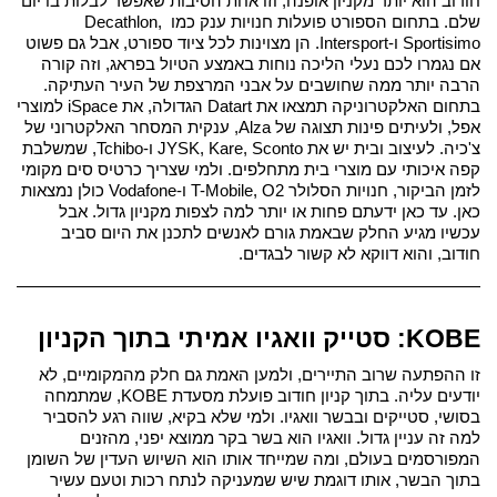
חודוב הוא יותר מקניון אופנה, וזו אחת הסיבות שאפשר לבלות בו יום 
שלם. 
בתחום הספורט פועלות חנויות ענק כמו Decathlon, 
Sportisimo ו-Intersport. הן מצוינות לכל ציוד ספורט, אבל גם פשוט 
אם נגמרו לכם נעלי הליכה נוחות באמצע הטיול בפראג, וזה קורה 
הרבה יותר ממה שחושבים על אבני המרצפת של העיר העתיקה. 
בתחום האלקטרוניקה תמצאו את Datart הגדולה, את iSpace למוצרי 
אפל, ולעיתים פינות תצוגה של Alza, ענקית המסחר האלקטרוני של 
צ'כיה. לעיצוב ובית יש את JYSK, Kare, Sconto ו-Tchibo, שמשלבת 
קפה איכותי עם מוצרי בית מתחלפים. ולמי שצריך כרטיס סים מקומי 
לזמן הביקור, חנויות הסלולר T-Mobile, O2 ו-Vodafone כולן נמצאות 
כאן. 
עד כאן ידעתם פחות או יותר למה לצפות מקניון גדול. אבל 
עכשיו מגיע החלק שבאמת גורם לאנשים לתכנן את היום סביב 
חודוב, והוא דווקא לא קשור לבגדים.
KOBE: סטייק וואגיו אמיתי בתוך הקניון
זו ההפתעה שרוב התיירים, ולמען האמת גם חלק מהמקומיים, לא 
יודעים עליה. בתוך קניון חודוב פועלת מסעדת KOBE, שמתמחה 
בסושי, סטייקים ובבשר וואגיו. 
ולמי שלא בקיא, שווה רגע להסביר 
למה זה עניין גדול. וואגיו הוא בשר בקר ממוצא יפני, מהזנים 
המפורסמים בעולם, ומה שמייחד אותו הוא השיוש העדין של השומן 
בתוך הבשר, אותו דוגמת שיש שמעניקה לנתח רכות וטעם עשיר 