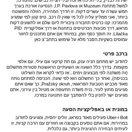
ישירות לבניין, בלי הליכה ארוכה ובלי חציית כבישים. מהמרכז, 
למשל מתחנת Muzeum או I.P. Pavlova, הנסיעה אורכת בערך 
חמש עשרה עד עשרים דקות. זו הדרך המהירה, הזולה והפשוטה 
ביותר, ואני ממליץ עליה לכל מי שאין לו רכב. 
טיפ קטן למי שמגיע 
מהמרכז: קנו כרטיס תחבורה ציבורית ליום שלם או לתשעים דקות 
מראש, דרך מכונות הכרטיסים בתחנות או דרך אפליקציית PID 
Lítačka. זה חוסך כסף וזמן, במיוחד אם אתם מתכננים לחזור 
עמוסים בשקיות.
הסבר מלא על שימוש בתחב''צ כאן
ברכב פרטי
לחודוב יש מתחם חניה ענק, גם תת קרקעי וגם עילי, עם אלפי 
מקומות. בדרך כלל השעה או השעתיים הראשונות פטורות מתשלום 
(זה משתנה לפי מבצעים וימים , אז כדאי לקרוא את השילוט 
בכניסה), ואחר כך התשלום הוא לפי שעה. הכניסה למתחם נוחה 
מאוד מכביש הטבעת הפראגאי, Pražský okruh, כך שאם אתם 
מגיעים מחוץ לעיר, נניח משדה התעופה או מטיול בין עירוני, אתם 
מגיעים ישר לחניון בלי להסתבך עם התנועה במרכז.
במונית או באפליקציות הסעה
Bolt ו-Uber פעילים מאוד בפראג, זולים יחסית, ומגיעים לחודוב 
במהירות. אם אתם נוסעים בקבוצה או חוזרים עם הרבה קניות, זו 
לעיתים הבחירה ההגיונית ביותר, גם כלכלית.