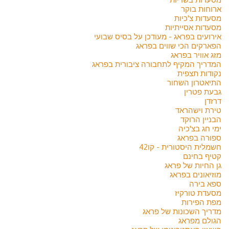
ארוחות בוקר
מסעדות צ'כיות
מסעדות אסייתיות
אירועים בפראג - מעודכן על בסיס שבועי
הפארקים הכי שווים בפראג
מזג אוויר בפראג
המדריך המקיף לתחבורה ציבורית בפראג
נקודות תצפית
התיאטרון השחור
גבעת פטרין
דרזדן
טירת וישהראד
הבניין הרוקד
ימי חג בצ'כיה
ספורה בפראג
חשמלית היסטורית - קו42
קטיף בחינם
גן החיות של פראג
מוזיאונים בפראג
ספא בירה
מסעדת טורקיז
מפת הפירות
מדריך השכונות של פראג
הגולם מפראג