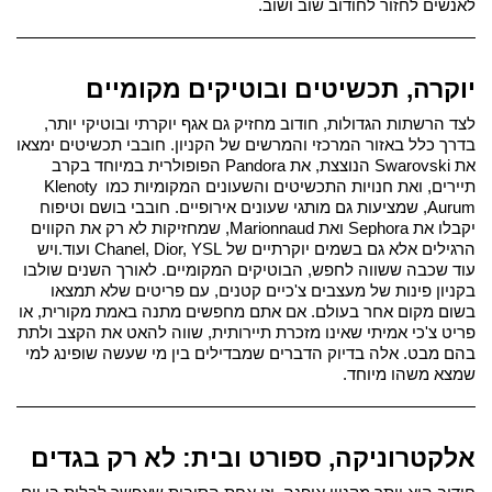
לאנשים לחזור לחודוב שוב ושוב.
יוקרה, תכשיטים ובוטיקים מקומיים
לצד הרשתות הגדולות, חודוב מחזיק גם אגף יוקרתי ובוטיקי יותר, 
בדרך כלל באזור המרכזי והמרשים של הקניון. 
חובבי תכשיטים ימצאו 
את Swarovski הנוצצת, את Pandora הפופולרית במיוחד בקרב 
תיירים, ואת חנויות התכשיטים והשעונים המקומיות כמו Klenoty 
Aurum, שמציעות גם מותגי שעונים אירופיים. חובבי בושם וטיפוח 
יקבלו את Sephora ואת Marionnaud, שמחזיקות לא רק את הקווים 
הרגילים אלא גם בשמים יוקרתיים של Chanel, Dior, YSL ועוד.
ויש 
עוד שכבה ששווה לחפש, הבוטיקים המקומיים. לאורך השנים שולבו 
בקניון פינות של מעצבים צ'כיים קטנים, עם פריטים שלא תמצאו 
בשום מקום אחר בעולם. אם אתם מחפשים מתנה באמת מקורית, או 
פריט צ'כי אמיתי שאינו מזכרת תיירותית, שווה להאט את הקצב ולתת 
בהם מבט. אלה בדיוק הדברים שמבדילים בין מי שעשה שופינג למי 
שמצא משהו מיוחד.
אלקטרוניקה, ספורט ובית: לא רק בגדים