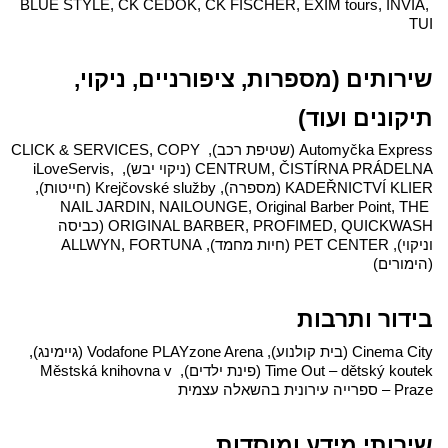
BLUE STYLE, CK ČEDOK, CK FISCHER, EXIM tours, INVIA, 
TUI
שירותים (מספרות, ציפורניים, ניקוי, 
תיקונים ועוד)
Automyčka Express (שטיפת רכב), CLICK & SERVICES, COPY 
CENTRUM, ČISTÍRNA PRÁDELNA (ניקוי יבש), iLoveServis, 
KADEŘNICTVÍ KLIER (מספרה), Krejčovské služby (חייטות), 
NAIL JARDIN, NAILOUNGE, Original Barber Point, THE 
ORIGINAL BARBER, PROFIMED, QUICKWASH (כביסה 
וניקוי), PET CENTER (חיות מחמד), ALLWYN, FORTUNA 
(הימורים)
בידור ותרבות
Cinema City (בית קולנוע), Vodafone PLAYzone Arena (גיימינג), 
Time Out – dětský koutek (פינת ילדים), Městská knihovna v 
Praze – ספרייה עירונית בהשאלה עצמית
שירותי מידע ומוסדות