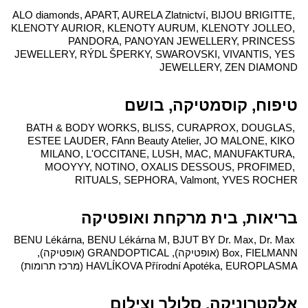
ALO diamonds, APART, AURELA Zlatnictví, BIJOU BRIGITTE, 
KLENOTY AURIOR, KLENOTY AURUM, KLENOTY JOLLEO, 
PANDORA, PANOYAN JEWELLERY, PRINCESS 
JEWELLERY, RÝDL ŠPERKY, SWAROVSKI, VIVANTIS, YES 
JEWELLERY, ZEN DIAMOND
טיפוח, קוסמטיקה, בושם
BATH & BODY WORKS, BLISS, CURAPROX, DOUGLAS, 
ESTEE LAUDER, FAnn Beauty Atelier, JO MALONE, KIKO 
MILANO, L'OCCITANE, LUSH, MAC, MANUFAKTURA, 
MOOYYY, NOTINO, OXALIS DESSOUS, PROFIMED, 
RITUALS, SEPHORA, Valmont, YVES ROCHER
בריאות, בית מרקחת ואופטיקה
BENU Lékárna, BENU Lékárna M, BJUT BY Dr. Max, Dr. Max 
Box, FIELMANN (אופטיקה), GRANDOPTICAL (אופטיקה), 
HAVLÍKOVA Přírodní Apotéka, EUROPLASMA (מרכז תרומות)
אלקטרוניקה, סלולר וצילום