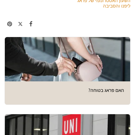
השעון האסטרונומי של פראג
ליפנו והסביבה
האם פראג בטוחה?