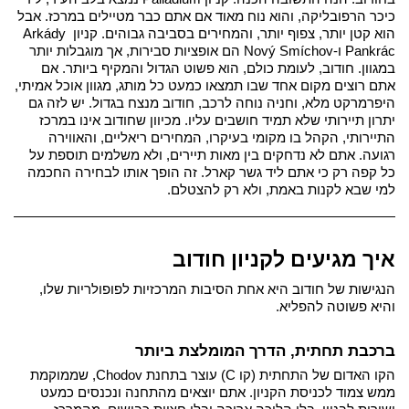
כיכר הרפובליקה, והוא נוח מאוד אם אתם כבר מטיילים במרכז. אבל 
הוא קטן יותר, צפוף יותר, והמחירים בסביבה גבוהים. קניון Arkády 
Pankrác ו-Nový Smíchov הם אופציות סבירות, אך מוגבלות יותר 
במגוון. חודוב, לעומת כולם, הוא פשוט הגדול והמקיף ביותר. אם 
אתם רוצים מקום אחד שבו תמצאו כמעט כל מותג, מגוון אוכל אמיתי, 
היפרמרקט מלא, וחניה נוחה לרכב, חודוב מנצח בגדול. 
יש לזה גם 
יתרון תיירותי שלא תמיד חושבים עליו. מכיוון שחודוב אינו במרכז 
התיירותי, הקהל בו מקומי בעיקרו, המחירים ריאליים, והאווירה 
רגועה. אתם לא נדחקים בין מאות תיירים, ולא משלמים תוספת על 
כל קפה רק כי אתם ליד גשר קארל. זה הופך אותו לבחירה החכמה 
למי שבא לקנות באמת, ולא רק להצטלם.
איך מגיעים לקניון חודוב
הנגישות של חודוב היא אחת הסיבות המרכזיות לפופולריות שלו, 
והיא פשוטה להפליא.
ברכבת תחתית, הדרך המומלצת ביותר
הקו האדום של התחתית (קו C) עוצר בתחנת Chodov, שממוקמת 
ממש צמוד לכניסת הקניון. אתם יוצאים מהתחנה ונכנסים כמעט 