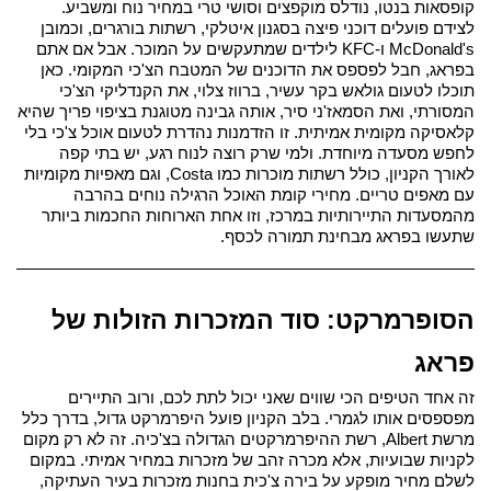
קופסאות בנטו, נודלס מוקפצים וסושי טרי במחיר נוח ומשביע. 
לצידם פועלים דוכני פיצה בסגנון איטלקי, רשתות בורגרים, וכמובן 
McDonald's ו-KFC לילדים שמתעקשים על המוכר. 
אבל אם אתם 
בפראג, חבל לפספס את הדוכנים של המטבח הצ'כי המקומי. כאן 
תוכלו לטעום גולאש בקר עשיר, ברווז צלוי, את הקנדליקי הצ'כי 
המסורתי, ואת הסמאז'ני סיר, אותה גבינה מטוגנת בציפוי פריך שהיא 
קלאסיקה מקומית אמיתית. זו הזדמנות נהדרת לטעום אוכל צ'כי בלי 
לחפש מסעדה מיוחדת. 
ולמי שרק רוצה לנוח רגע, יש בתי קפה 
לאורך הקניון, כולל רשתות מוכרות כמו Costa, וגם מאפיות מקומיות 
עם מאפים טריים. מחירי קומת האוכל הרגילה נוחים בהרבה 
מהמסעדות התיירותיות במרכז, וזו אחת הארוחות החכמות ביותר 
שתעשו בפראג מבחינת תמורה לכסף.
הסופרמרקט: סוד המזכרות הזולות של 
פראג
זה אחד הטיפים הכי שווים שאני יכול לתת לכם, ורוב התיירים 
מפספסים אותו לגמרי. בלב הקניון פועל היפרמרקט גדול, בדרך כלל 
מרשת Albert, רשת ההיפרמרקטים הגדולה בצ'כיה. זה לא רק מקום 
לקניות שבועיות, אלא מכרה זהב של מזכרות במחיר אמיתי. 
במקום 
לשלם מחיר מופקע על בירה צ'כית בחנות מזכרות בעיר העתיקה, 