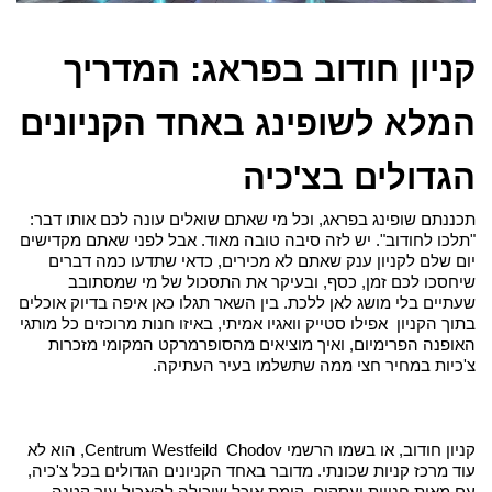
קניון חודוב בפראג: המדריך 
המלא לשופינג באחד הקניונים 
הגדולים בצ'כיה
תכננתם שופינג בפראג, וכל מי שאתם שואלים עונה לכם אותו דבר: 
"תלכו לחודוב". יש לזה סיבה טובה מאוד. אבל לפני שאתם מקדישים 
יום שלם לקניון ענק שאתם לא מכירים, כדאי שתדעו כמה דברים 
שיחסכו לכם זמן, כסף, ובעיקר את התסכול של מי שמסתובב 
שעתיים בלי מושג לאן ללכת. בין השאר תגלו כאן איפה בדיוק אוכלים 
בתוך הקניון  אפילו סטייק וואגיו אמיתי, באיזו חנות מרוכזים כל מותגי 
האופנה הפרימיום, ואיך מוציאים מהסופרמרקט המקומי מזכרות 
צ'כיות במחיר חצי ממה שתשלמו בעיר העתיקה.
קניון חודוב, או בשמו הרשמי Centrum Westfeild  Chodov, הוא לא 
עוד מרכז קניות שכונתי. מדובר באחד הקניונים הגדולים בכל צ'כיה, 
עם מאות חנויות ועסקים, קומת אוכל שיכולה להאכיל עיר קטנה, 