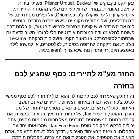
כאן תקנו בקבוקים של Pilsner Urquell, Budvar, ואפילו בירות 
קראפט מקומיות, במחיר שהוא לעיתים שליש מהמחיר התיירותי. 
אותו עיקרון חל על שוקולד צ'כי כמו Orion, על ופלים מסורתיים, על 
תה ותבלינים, ועל מתוקים מקומיים שיעשו מתנה נהדרת. הוסיפו 
לזה את העובדה שיש קופות מהירות לרכישות קטנות, וקיבלתם דרך 
פשוטה למלא מזוודה במזכרות אותנטיות בלי לבזבז. 
חשוב לדעת גם 
שבסמוך לסופרמרקט או באזור הקניון פועל בית מרקחת, Lékárna 
בצ'כית. אם נזקקתם לתרופה בסיסית, לפלסטרים, או למשהו לילד 
באמצע היום, זה פתרון נוח שלא צריך לחפש בעיר.
החזר מע"מ לתיירים: כסף שמגיע לכם 
בחזרה
זה החלק שאמרתי לכם לחכות לו, והוא יכול להחזיר לכם כסף ממשי 
לכיס. צ'כיה היא חברה באיחוד האירופי, ותיירים שאינם תושבי 
האיחוד, כולל ישראלים, זכאים בתנאים מסוימים להחזר של מס 
הערך המוסף, ה-Tax Free, על קניות. 
הנה איך זה עובד בקצרה. אם 
קניתם בחנות המשתתפת בתוכנית מעל סכום מינימום מסוים, אתם 
יכולים לבקש מהקופה טופס Tax Free Form. שמרו אותו יחד עם 
הקבלות. ביציאה מהאיחוד האירופי, בדרך כלל בשדה התעופה, אתם 
מציגים את הטפסים, את הקבלות ואת המוצרים, מקבלים חותמת 