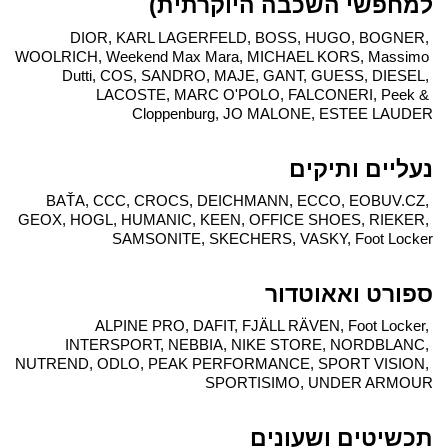
למחפשי השכבה היוקרתית)
DIOR, KARL LAGERFELD, BOSS, HUGO, BOGNER, 
WOOLRICH, Weekend Max Mara, MICHAEL KORS, Massimo 
Dutti, COS, SANDRO, MAJE, GANT, GUESS, DIESEL, 
LACOSTE, MARC O'POLO, FALCONERI, Peek & 
Cloppenburg, JO MALONE, ESTEE LAUDER
נעליים ותיקים
BAŤA, CCC, CROCS, DEICHMANN, ECCO, EOBUV.CZ, 
GEOX, HOGL, HUMANIC, KEEN, OFFICE SHOES, RIEKER, 
SAMSONITE, SKECHERS, VASKY, Foot Locker
ספורט ואאוטדור
ALPINE PRO, DAFIT, FJÄLL RÄVEN, Foot Locker, 
INTERSPORT, NEBBIA, NIKE STORE, NORDBLANC, 
NUTREND, ODLO, PEAK PERFORMANCE, SPORT VISION, 
SPORTISIMO, UNDER ARMOUR
תכשיטים ושעונים