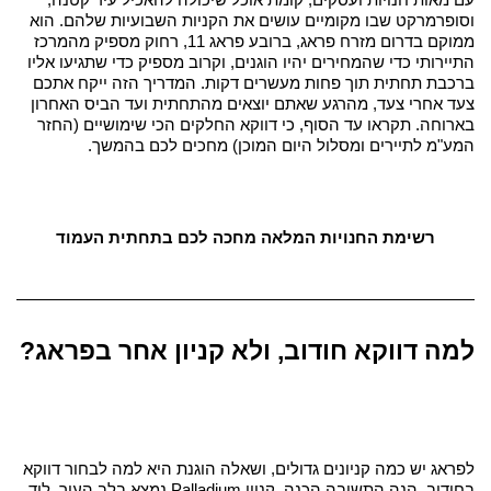
וסופרמרקט שבו מקומיים עושים את הקניות השבועיות שלהם. הוא 
ממוקם בדרום מזרח פראג, ברובע פראג 11, רחוק מספיק מהמרכז 
התיירותי כדי שהמחירים יהיו הוגנים, וקרוב מספיק כדי שתגיעו אליו 
ברכבת תחתית תוך פחות מעשרים דקות. 
המדריך הזה ייקח אתכם 
צעד אחרי צעד, מהרגע שאתם יוצאים מהתחתית ועד הביס האחרון 
בארוחה. תקראו עד הסוף, כי דווקא החלקים הכי שימושיים (החזר 
המע"מ לתיירים ומסלול היום המוכן) מחכים לכם בהמשך.
רשימת החנויות המלאה מחכה לכם בתחתית העמוד
למה דווקא חודוב, ולא קניון אחר בפראג?
לפראג יש כמה קניונים גדולים, ושאלה הוגנת היא למה לבחור דווקא 
בחודוב. הנה התשובה הכנה. 
קניון Palladium נמצא בלב העיר, ליד 