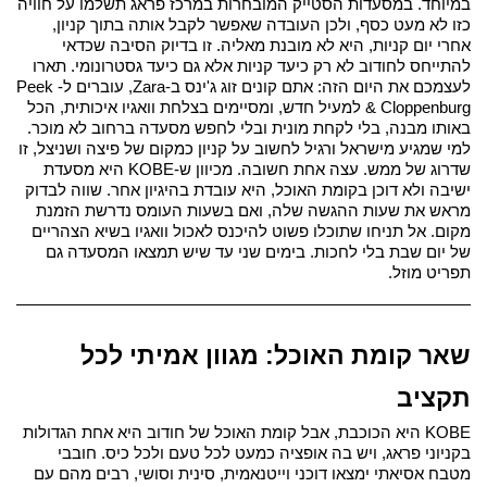
במיוחד. במסעדות הסטייק המובחרות במרכז פראג תשלמו על חוויה 
כזו לא מעט כסף, ולכן העובדה שאפשר לקבל אותה בתוך קניון, 
אחרי יום קניות, היא לא מובנת מאליה. 
זו בדיוק הסיבה שכדאי 
להתייחס לחודוב לא רק כיעד קניות אלא גם כיעד גסטרונומי. תארו 
לעצמכם את היום הזה: אתם קונים זוג ג'ינס ב-Zara, עוברים ל-Peek 
& Cloppenburg למעיל חדש, ומסיימים בצלחת וואגיו איכותית, הכל 
באותו מבנה, בלי לקחת מונית ובלי לחפש מסעדה ברחוב לא מוכר. 
למי שמגיע מישראל ורגיל לחשוב על קניון כמקום של פיצה ושניצל, זו 
שדרוג של ממש. 
עצה אחת חשובה. מכיוון ש-KOBE היא מסעדת 
ישיבה ולא דוכן בקומת האוכל, היא עובדת בהיגיון אחר. שווה לבדוק 
מראש את שעות ההגשה שלה, ואם בשעות העומס נדרשת הזמנת 
מקום. אל תניחו שתוכלו פשוט להיכנס לאכול וואגיו בשיא הצהריים 
של יום שבת בלי לחכות. בימים שני עד שיש תמצאו המסעדה גם 
תפריט מוזל.
שאר קומת האוכל: מגוון אמיתי לכל 
תקציב
KOBE היא הכוכבת, אבל קומת האוכל של חודוב היא אחת הגדולות 
בקניוני פראג, ויש בה אופציה כמעט לכל טעם ולכל כיס. 
חובבי 
מטבח אסיאתי ימצאו דוכני וייטנאמית, סינית וסושי, רבים מהם עם 