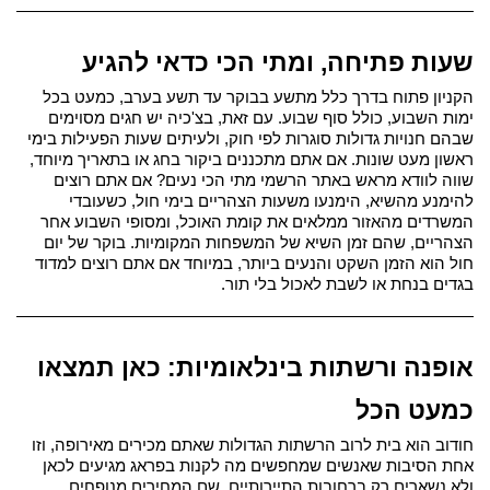
שעות פתיחה, ומתי הכי כדאי להגיע
הקניון פתוח בדרך כלל מתשע בבוקר עד תשע בערב, כמעט בכל 
ימות השבוע, כולל סוף שבוע. עם זאת, בצ'כיה יש חגים מסוימים 
שבהם חנויות גדולות סוגרות לפי חוק, ולעיתים שעות הפעילות בימי 
ראשון מעט שונות. אם אתם מתכננים ביקור בחג או בתאריך מיוחד, 
שווה לוודא מראש באתר הרשמי 
מתי הכי נעים? אם אתם רוצים 
להימנע מהשיא, הימנעו משעות הצהריים בימי חול, כשעובדי 
המשרדים מהאזור ממלאים את קומת האוכל, ומסופי השבוע אחר 
הצהריים, שהם זמן השיא של המשפחות המקומיות. בוקר של יום 
חול הוא הזמן השקט והנעים ביותר, במיוחד אם אתם רוצים למדוד 
בגדים בנחת או לשבת לאכול בלי תור.
אופנה ורשתות בינלאומיות: כאן תמצאו 
כמעט הכל
חודוב הוא בית לרוב הרשתות הגדולות שאתם מכירים מאירופה, וזו 
אחת הסיבות שאנשים שמחפשים מה לקנות בפראג מגיעים לכאן 
ולא נשארים רק ברחובות התיירותיים, שם המחירים מנופחים 