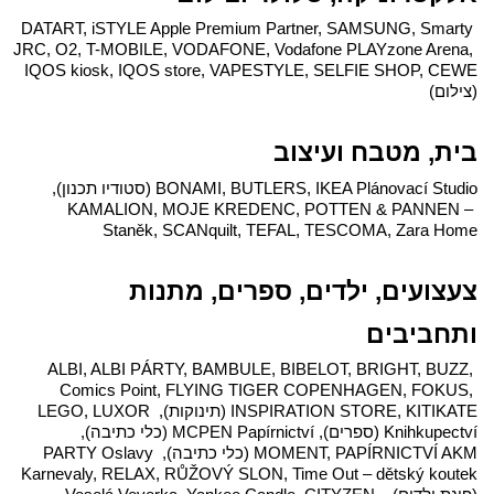
DATART, iSTYLE Apple Premium Partner, SAMSUNG, Smarty 
JRC, O2, T-MOBILE, VODAFONE, Vodafone PLAYzone Arena, 
IQOS kiosk, IQOS store, VAPESTYLE, SELFIE SHOP, CEWE 
(צילום)
בית, מטבח ועיצוב
BONAMI, BUTLERS, IKEA Plánovací Studio (סטודיו תכנון), 
KAMALION, MOJE KREDENC, POTTEN & PANNEN – 
Staněk, SCANquilt, TEFAL, TESCOMA, Zara Home
צעצועים, ילדים, ספרים, מתנות 
ותחביבים
ALBI, ALBI PÁRTY, BAMBULE, BIBELOT, BRIGHT, BUZZ, 
Comics Point, FLYING TIGER COPENHAGEN, FOKUS, 
INSPIRATION STORE, KITIKATE (תינוקות), LEGO, LUXOR 
Knihkupectví (ספרים), MCPEN Papírnictví (כלי כתיבה), 
MOMENT, PAPÍRNICTVÍ AKM (כלי כתיבה), PARTY Oslavy 
Karnevaly, RELAX, RŮŽOVÝ SLON, Time Out – dětský koutek 