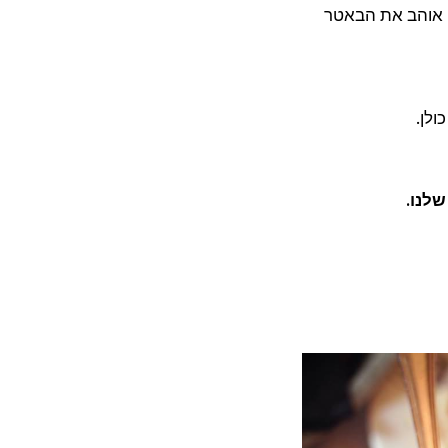
י אוהב את הבאטר
לן.
לנו.