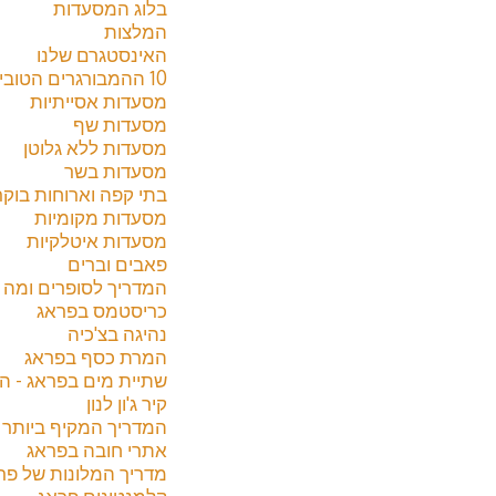
בלוג המסעדות
המלצות
האינסטגרם שלנו
10 ההמבורגרים הטובים בפראג 2024
מסעדות אסייתיות
מסעדות שף
מסעדות ללא גלוטן
מסעדות בשר
בתי קפה וארוחות בוקר
מסעדות מקומיות
מסעדות איטלקיות
פאבים וברים
המדריך לסופרים ומה לקנ
כריסטמס בפראג
נהיגה בצ'כיה
המרת כסף בפראג
שתיית מים בפראג - ה
קיר ג'ון לנון
המדריך המקיף ביותר לשו
אתרי חובה בפראג
מדריך המלונות של פראג 4
קלמנטינום פראג