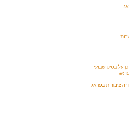
אג
רות
כן על בסיס שבועי
פראג
ה ציבורית בפראג