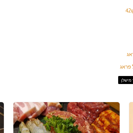
אג
 פראג
מישלן