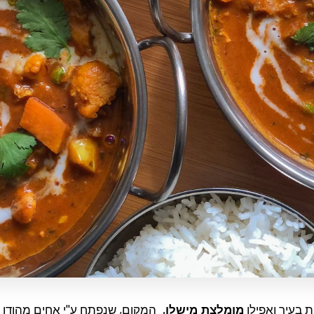
 בעיר ואפילו
מומלצת מישלן.
המקום, שנפתח ע''י אחים מהודו ה