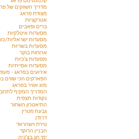
מדריך השווקים של פר
מצודת פראג
אטרקציות
ברים ופאבים
מסעדות איטלקיות
מסעדות ישראליות/כש
מסעדות בשריות
ארוחות בוקר
מסעדות צ'כיות
מסעדות אסייתיות
אירועים בפראג - מעוד
הפארקים הכי שווים ב
מזג אוויר בפראג
המדריך המקיף לתחבור
נקודות תצפית
התיאטרון השחור
גבעת פטרין
דרזדן
טירת וישהראד
הבניין הרוקד
ימי חג בצ'כיה