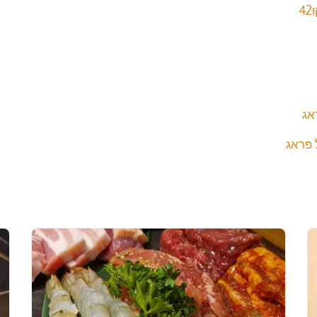
אג
 פראג