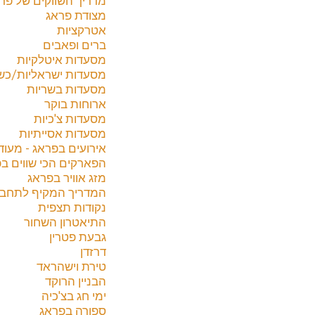
מצודת פראג
אטרקציות
ברים ופאבים
מסעדות איטלקיות
מסעדות ישראליות/כש
מסעדות בשריות
ארוחות בוקר
מסעדות צ'כיות
מסעדות אסייתיות
אירועים בפראג - מעוד
הפארקים הכי שווים ב
מזג אוויר בפראג
המדריך המקיף לתחבור
נקודות תצפית
התיאטרון השחור
גבעת פטרין
דרזדן
טירת וישהראד
הבניין הרוקד
ימי חג בצ'כיה
ספורה בפראג