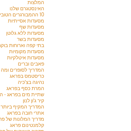
המלצות
האינסטגרם שלנו
10 ההמבורגרים הטובים בפראג 2024
מסעדות אסייתיות
מסעדות שף
מסעדות ללא גלוטן
מסעדות בשר
בתי קפה וארוחות בוקר
מסעדות מקומיות
מסעדות איטלקיות
פאבים וברים
המדריך לסופרים ומה לקנ
כריסטמס בפראג
נהיגה בצ'כיה
המרת כסף בפראג
שתיית מים בפראג - ה
קיר ג'ון לנון
המדריך המקיף ביותר לשו
אתרי חובה בפראג
מדריך המלונות של פראג 4
קלמנטינום פראג
מדריך השווקים של פר