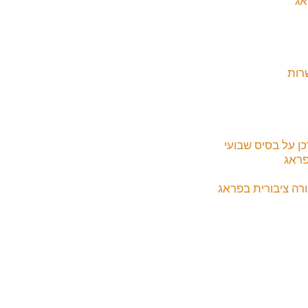
רות
כן על בסיס שבועי
פראג
ה ציבורית בפראג